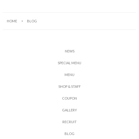
HOME
BLOG
N
E
W
S
S
P
E
C
I
A
L
M
E
N
U
M
E
N
U
S
H
O
P
&
S
T
A
F
F
C
O
U
P
O
N
G
A
L
L
E
R
Y
R
E
C
R
U
I
T
B
L
O
G