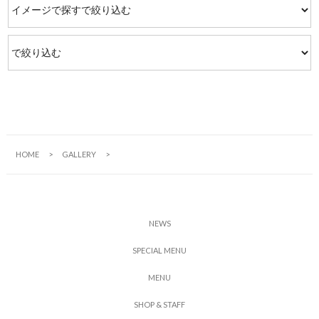
HOME
GALLERY
N
E
W
S
S
P
E
C
I
A
L
M
E
N
U
M
E
N
U
S
H
O
P
&
S
T
A
F
F