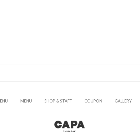
E
N
U
M
E
N
U
S
H
O
P
&
S
T
A
F
F
C
O
U
P
O
N
G
A
L
L
E
R
Y