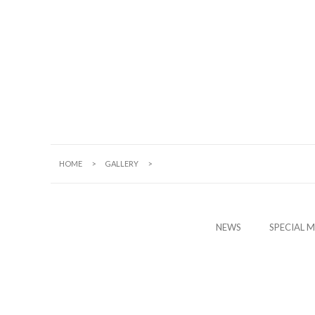
HOME
GALLERY
N
E
W
S
S
P
E
C
I
A
L
M