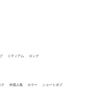
ブ
ミディアム
ロング
モテ
外国人風
カラー
ショートボブ