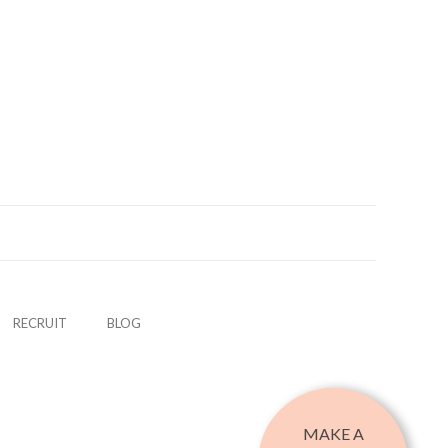
R
E
C
R
U
I
T
B
L
O
G
MAKE A